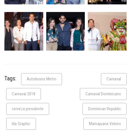
Tags:
Autobuses Metro
Carnaval
Carnaval 2018
Carnaval Dominicano
cerveza presidente
Dominican Republic
Ida Graphic
Mamajuana Veleiro