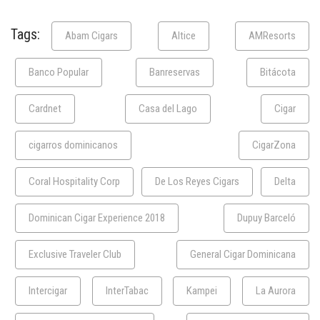
Tags:
Abam Cigars
Altice
AMResorts
Banco Popular
Banreservas
Bitácota
Cardnet
Casa del Lago
Cigar
cigarros dominicanos
CigarZona
Coral Hospitality Corp
De Los Reyes Cigars
Delta
Dominican Cigar Experience 2018
Dupuy Barceló
Exclusive Traveler Club
General Cigar Dominicana
Intercigar
InterTabac
Kampei
La Aurora