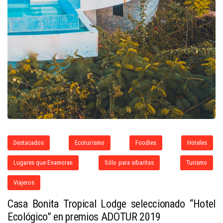
Destacados
Ecoturismo
Foodies
Hoteles
Lugares que Enamoran
Sólo para sibaritas
Turismo
Viajeros
Casa Bonita Tropical Lodge seleccionado “Hotel
Ecológico” en premios ADOTUR 2019