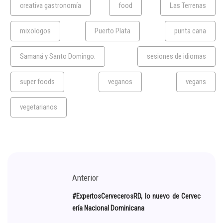
creativa gastronomía
food
Las Terrenas
mixologos
Puerto Plata
punta cana
Samaná y Santo Domingo.
sesiones de idiomas
super foods
veganos
vegans
vegetarianos
Anterior
#ExpertosCervecerosRD, lo nuevo de Cervec
ería Nacional Dominicana