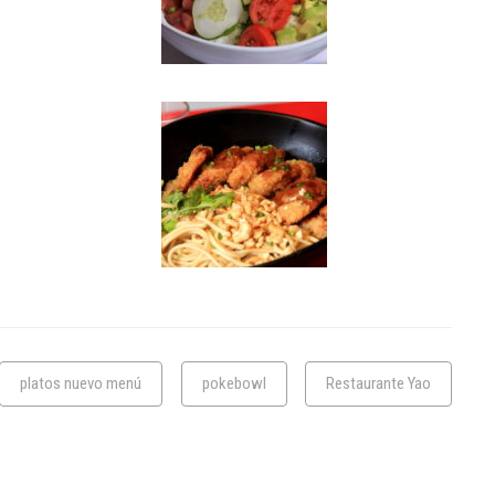
platos nuevo menú
pokebowl
Restaurante Yao