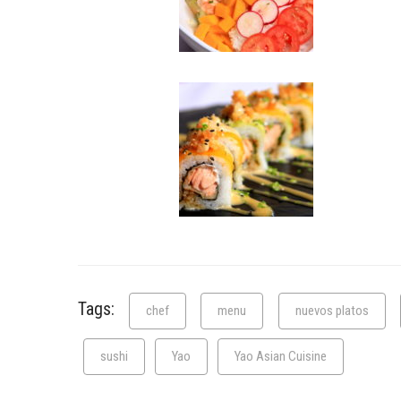
Tags:
chef
menu
nuevos platos
sushi
Yao
Yao Asian Cuisine