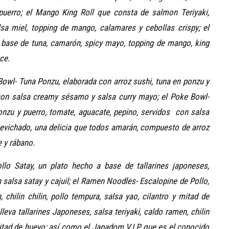
puerro; el Mango King Roll que consta de salmon Teriyaki,
lsa miel, topping de mango, calamares y cebollas crispy; el
 base de tuna, camarón, spicy mayo, topping de mango, king
ce.
wl- Tuna Ponzu, elaborada con arroz sushi, tuna en ponzu y
 con salsa creamy sésamo y salsa curry mayo; el Poke Bowl-
nzu y puerro, tomate, aguacate, pepino, servidos con salsa
evichado, una delicia que todos amarán, compuesto de arroz
 y rábano.
llo Satay, un plato hecho a base de tallarines japoneses,
 salsa satay y cajuil; el Ramen Noodles- Escalopine de Pollo,
, chilin chilin, pollo tempura, salsa yao, cilantro y mitad de
eva tallarines Japoneses, salsa teriyaki, caldo ramen, chilin
 mitad de huevo; así como el Japadom V.I.P, que es el conocido