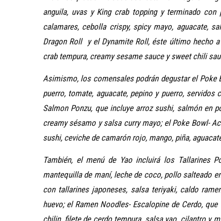
anguila, uvas y King crab topping y terminado con 
calamares, cebolla crispy, spicy mayo, aguacate, sa
Dragon Roll y el Dynamite Roll, éste último hecho a
crab tempura, creamy sesame sauce y sweet chili sau
Asimismo, los comensales podrán degustar el Poke Bo
puerro, tomate, aguacate, pepino y puerro, servidos
Salmon Ponzu, que incluye arroz sushi, salmón en po
creamy sésamo y salsa curry mayo; el Poke Bowl- Ac
sushi, ceviche de camarón rojo, mango, piña, aguacate
También, el menú de Yao incluirá los Tallarines Po
mantequilla de maní, leche de coco, pollo salteado en
con tallarines japoneses, salsa teriyaki, caldo ramen
huevo; el Ramen Noodles- Escalopine de Cerdo, que ll
chilin, filete de cerdo tempura, salsa yao, cilantro y