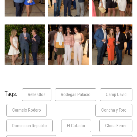
Tags:
Belle Glos
Bodegas Palacio
Camp David
Carmelo Rodero
Concha y Toro
Dominican Republic
El Catador
Gloria Ferrer