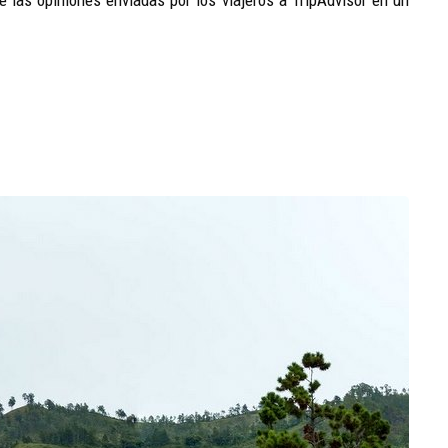
e las opiniones enviadas por los viajeros a TripAdvisor en un