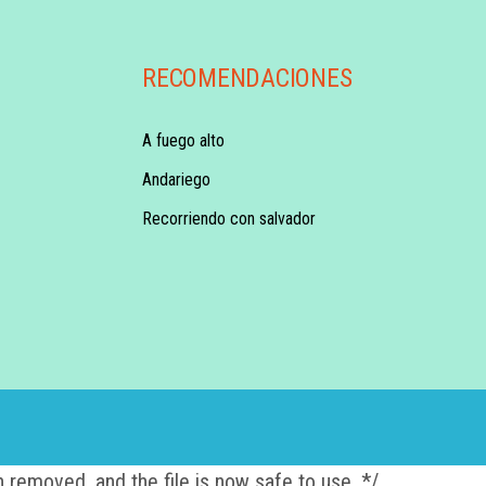
RECOMENDACIONES
A fuego alto
Andariego
Recorriendo con salvador
 removed, and the file is now safe to use. */