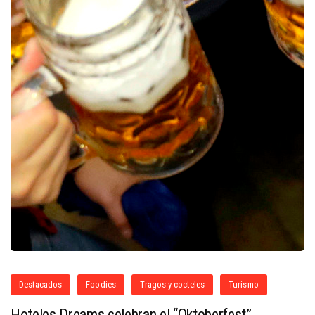
Destacados
Foodies
Tragos y cocteles
Turismo
Hoteles Dreams celebran el “Oktoberfest”