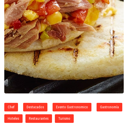
Chef
Destacados
Evento Gastronomico
Gastronomía
Hoteles
Restaurantes
Turismo