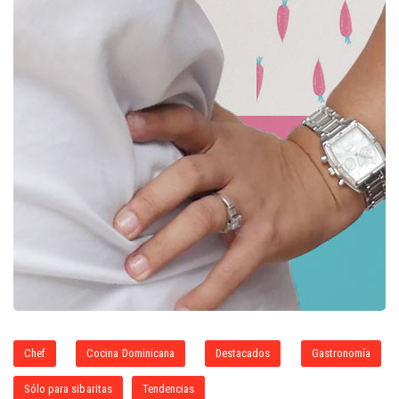
Chef
Cocina Dominicana
Destacados
Gastronomía
Sólo para sibaritas
Tendencias