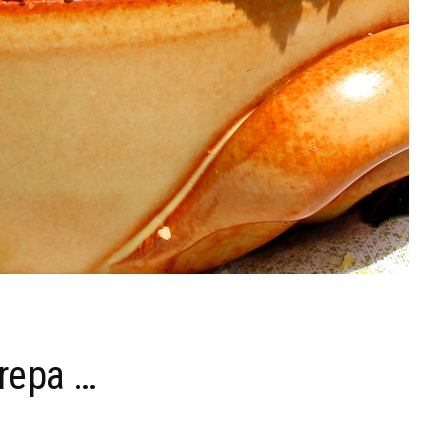
arepa …