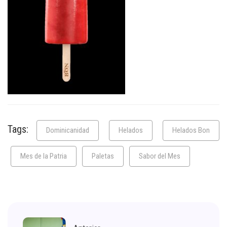
Tags:
Dominicanidad
Helados
Helados Bon
Mes de la Patria
Paletas
Sabor del Mes