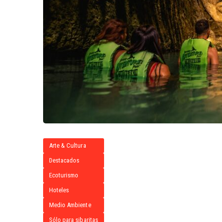
Arte & Cultura
Destacados
Ecoturismo
Hoteles
Medio Ambiente
Sólo para sibaritas