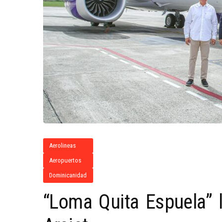
Aerolineas
Aeropuertos
Dominicanidad
“Loma Quita Espuela” 