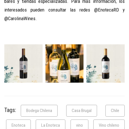
bares y tiendas especializadas. Para más información, los
interesados pueden consultar las redes @EnotecaRD y
@CarolinaWines.
Tags:
Bodega Chilena
Casa Brugal
Chile
Enoteca
La Enoteca
vino
Vino chileno