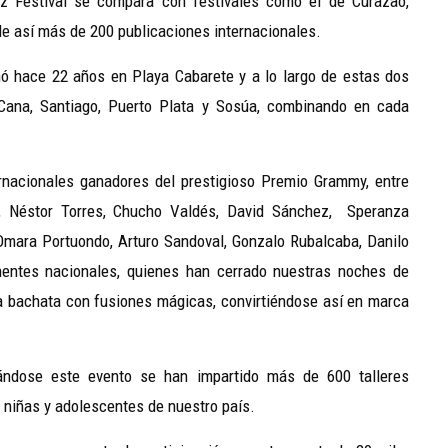
zz Festival se compara con festivales como el de Curazao,
le así más de 200 publicaciones internacionales.
nó hace 22 años en Playa Cabarete y a lo largo de estas dos
ana, Santiago, Puerto Plata y Sosúa, combinando en cada
ernacionales ganadores del prestigioso Premio Grammy, entre
o, Néstor Torres, Chucho Valdés, David Sánchez, Speranza
 Omara Portuondo, Arturo Sandoval, Gonzalo Rubalcaba, Danilo
nentes nacionales, quienes han cerrado nuestras noches de
la bachata con fusiones mágicas, convirtiéndose así en marca
ándose este evento se han impartido más de 600 talleres
 niñas y adolescentes de nuestro país.