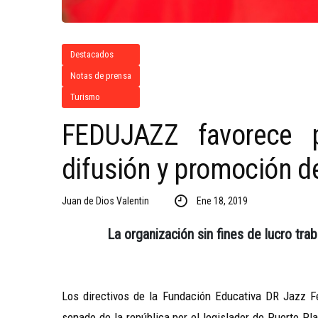
Destacados
Notas de prensa
Turismo
FEDUJAZZ favorece p
difusión y promoción de
Juan de Dios Valentin
Ene 18, 2019
La organización sin fines de lucro trab
Los directivos de la Fundación Educativa DR Jazz Fe
senado de la república por el legislador de Puerto Pla