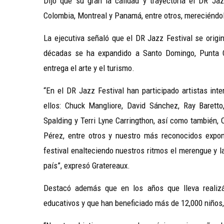
Dijo que su gran la calidad y trayectoria el DR Ja
Colombia, Montreal y Panamá, entre otros, mereciéndo
La ejecutiva señaló que el DR Jazz Festival se origi
décadas se ha expandido a Santo Domingo, Punta C
entrega el arte y el turismo.
“En el DR Jazz Festival han participado artistas int
ellos: Chuck Mangliore, David Sánchez, Ray Barett
Spalding y Terri Lyne Carringthon, así como también,
Pérez, entre otros y nuestro más reconocidos expo
festival enalteciendo nuestros ritmos el merengue y 
país”, expresó Gratereaux.
Destacó además que en los años que lleva realiz
educativos y que han beneficiado más de 12,000 niños,