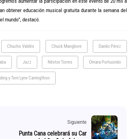
logremos aumentar la participación en este evento de 20 mil a
an obtener educación musical gratuita durante la semana del
el mundo”, destacó.
Chucho Valdés
Chuck Mangliore
Danilo Pérez
aba
Jazz
Néstor Torres
Omara Portuondo
ing y Terri Lyne Carringthon
Siguiente
Punta Cana celebrará su Car