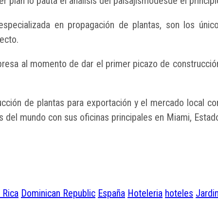
 plan lo pauta el análisis del paisajismodesde el principi
especializada en propagación de plantas, son los únic
ecto.
resa al momento de dar el primer picazo de construcción,
ción de plantas para exportación y el mercado local con
s del mundo con sus oficinas principales en Miami, Estad
 Rica
Dominican Republic
España
Hoteleria
hoteles
Jardi