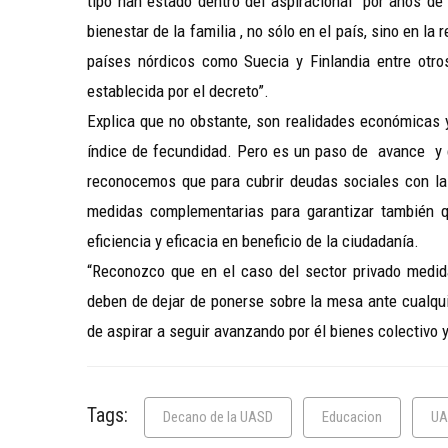
tipo han estado dentro del aspiracional por años de 
bienestar de la familia , no sólo en el país, sino en l
países nórdicos como Suecia y Finlandia entre ot
establecida por el decreto”.
Explica que no obstante, son realidades económicas y
índice de fecundidad. Pero es un paso de avance y co
reconocemos que para cubrir deudas sociales con la 
medidas complementarias para garantizar también q
eficiencia y eficacia en beneficio de la ciudadanía.
“Reconozco que en el caso del sector privado medid
deben de dejar de ponerse sobre la mesa ante cualqui
de aspirar a seguir avanzando por él bienes colectivo y
Tags:
Decano de la UASD
Educacion
UA