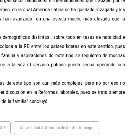
organismos nacionales e internacionales que trabajan por el
a región, en la cual America Latina se ha quedado rezagada y los
ros han avanzado en una escala mucho más elevada que la
 demográficas distintas , sobre todo en tasas de natalidad e
loca a la RD entre los países líderes en este sentido, pues
familia y aspiraciones de este tipo se requieren de muchas
ue a la vez el servicio público pueda seguir operando con
as de este tipo son aún más complejas, pero no por eso no
er discusión en la Reformas laborales, pues se trata siempre
 de la familia” concluyó.
SD
Universidad Autónoma de Santo Domingo