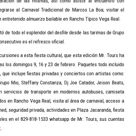
aración de las mismas, asi como asistir al encuentro con
egrarse al Carnaval Tradicional de Marcos La Boa; visitar el
n entretenido almuerzo bailable en Rancho Típico Vega Real.
tó de todo el esplendor del desfile desde las tarimas de Grupo
nsecutivo es el refresco oficial.
ursiones a esta fiesta cultural, que esta edición Mr. Tours ha
as los domingos 9, 16 y 23 de febrero. Paquetes todo incluido
 que incluye fiestas privadas y conciertos con artistas como:
rupo Mio, Steffany Constanza, Dj Joe Catador, Jeison Beats,
rán servicios de transporte en modernos autobuses, camiseta
ados en Rancho Vega Real, visita al área de carnaval, acceso a
ed, seguridad privada, actividades en Plaza Jacaranda, fiesta
nibles en el 829-818-1533 whatsapp de Mr. Tours, sus cuentas
t
.