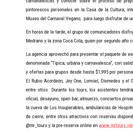
carnavalescas y conocer sobre el proceso de prep
pintorescos personales en la Casa de la Cultura; int
Museo del Carnaval Vegano; para luego disfrutar de u
En horas de la tarde, el grupo de comunicadores disfru
Medrano y la zona Coca Cola, quien por segundo año co
La agencia aprovechó para presentar el paquete de exc
denominada “Tipica, urbana y carnavalesca”, con salid
y ofertas para grupos desde hasta $1,995 por persona,
El Rubio Acordeón, Jey One, Lomiiel, Diomedes y el G
entre otros. Durante los tours, los asistentes tend
oficial, desayuno, open bar, almuerzo, conciertos priv
la cueva de Los Insuperables, ambulancias de Hospitm
de cierre, entre otros atractivos con reservas dispo
@mr_tours y la pre-reserva online en
www.mrtours.ne