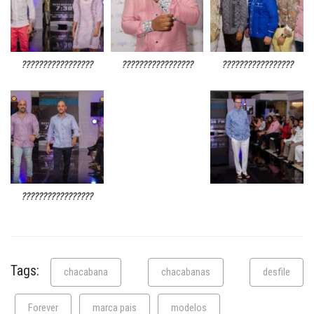
?????????????????
?????????????????
?????????????????
?????????????????
Tags:
chacabana
chacabanas
desfile
Forever
marca pais
modelos