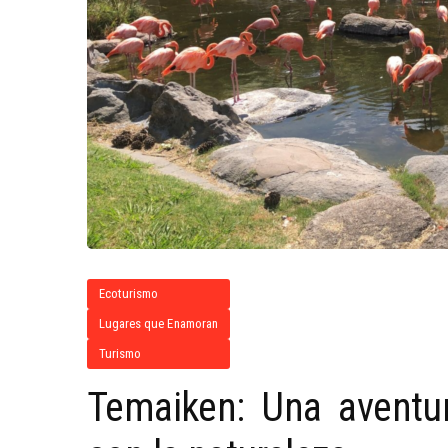
Ecoturismo
Lugares que Enamoran
Turismo
Temaiken: Una aventur