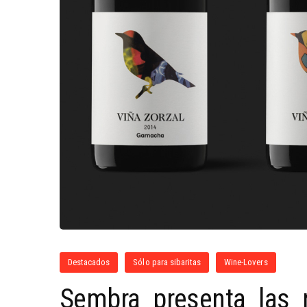
Destacados
Sólo para sibaritas
Wine-Lovers
Sembra presenta las 