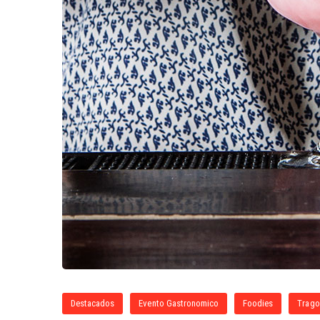
Destacados
Evento Gastronomico
Foodies
Trago