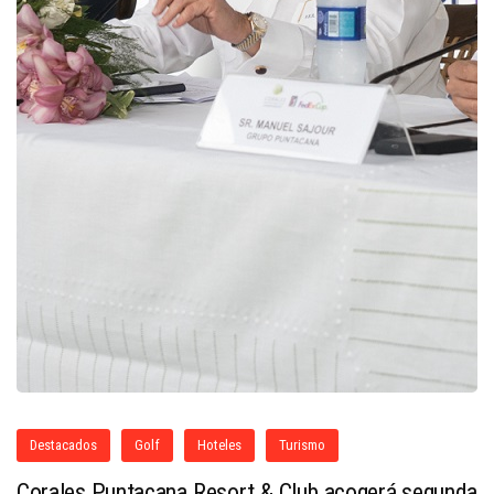
Destacados
Golf
Hoteles
Turismo
Corales Puntacana Resort & Club acogerá segunda