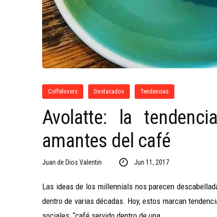
Coffelovers
Destacados
Tendencias
Avolatte: la tendenc
amantes del café
Juan de Dios Valentin
Jun 11, 2017
Las ideas de los millennials nos parecen descabella
dentro de varias décadas. Hoy, estos marcan tendencia
sociales: “café servido dentro de una