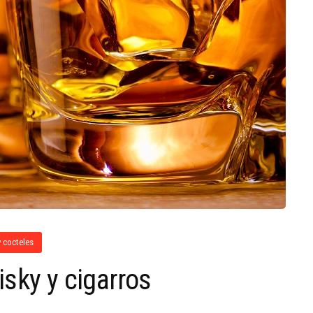
 cocteles
sky y cigarros