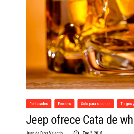
Destacados
Foodies
Sólo para sibaritas
Tragos y
Jeep ofrece Cata de whi
Juan de Dios Valentin
Ene 2, 2018