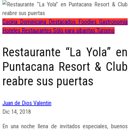
Cocina Dominicana
Destacados
Foodies
Gastronomía
Hoteles
Restaurantes
Sólo para sibaritas
Turismo
Restaurante “La Yola” en
Puntacana Resort & Club
reabre sus puertas
Juan de Dios Valentin
Dic 14, 2018
En una noche llena de invitados especiales, buenos