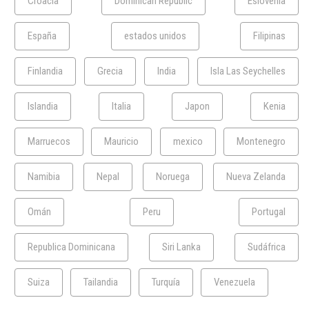
Croacia
Dominican Republic
Eslovenia
España
estados unidos
Filipinas
Finlandia
Grecia
India
Isla Las Seychelles
Islandia
Italia
Japon
Kenia
Marruecos
Mauricio
mexico
Montenegro
Namibia
Nepal
Noruega
Nueva Zelanda
Omán
Peru
Portugal
Republica Dominicana
Siri Lanka
Sudáfrica
Suiza
Tailandia
Turquía
Venezuela