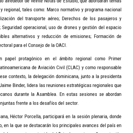
o alrededor de veinte Notas de Estudio, que abordarán temas
l y regional, tales como: Marco normativo y programa nacional
ralización del transporte aéreo; Derechos de los pasajeros y
 Seguridad operacional, uso de drones y gestión del espacio
tibles alternativos y reducción de emisiones; Formación de
ectoral para el Consejo de la OACI.
n papel protagónico en el ámbito regional como Primer
Latinoamericana de Aviación Civil (CLAC) y como responsable
ese contexto, la delegación dominicana, junto a la presidenta
 Jaime Binder, lidera las reuniones estratégicas regionales que
ricanos durante la Asamblea. En estas sesiones se abordan
juntas frente a los desafíos del sector.
ana, Héctor Porcella, participará en la sesión plenaria, donde
o, en la que se destacarán los principales avances del país en