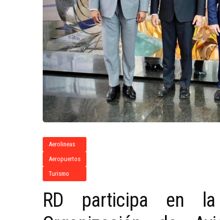
Aerolineas
Aeropuertos
Turismo
RD participa en l