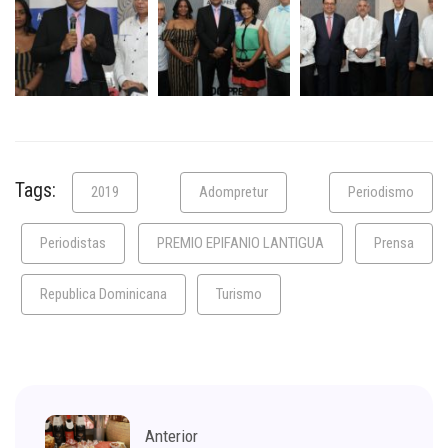
Tags:
2019
Adompretur
Periodismo
Periodistas
PREMIO EPIFANIO LANTIGUA
Prensa
Republica Dominicana
Turismo
Anterior