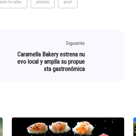
sion to relax
piscina
pool
Siguiente
Caramella Bakery estrena nu
evo local y amplía su propue
sta gastronómica