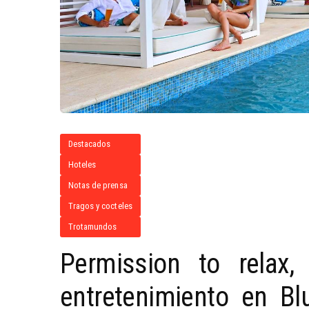
Destacados
Hoteles
Notas de prensa
Tragos y cocteles
Trotamundos
Permission to relax, 
entretenimiento en Bl