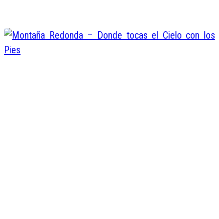
Juan de Dios Valentin
Abr 26, 2016
Montaña Redonda – Donde tocas 
Cielo con los Pies
Juan de Dios Valentin
Abr 26, 2016