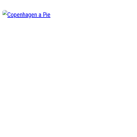
Copenhagen a Pie
Darleny Lopez
Abr 28, 2016