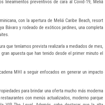
os lineamientos preventivos de cara al Covid-19, Meliá
minicana, con la apertura de Meliá Caribe Beach, resort
laya Bávaro y rodeado de exóticos jardines, una completa
ites.
ura que teníamos prevista realizarla a mediados de mes,
a gran apuesta que han tenido desde el primer minuto el
.
a cadena MHI a seguir enfocados en generar un impacto
propiedades para brindar una oferta mucho más moderna
s restaurantes con menús actualizados, moderno parque
ala VIP The Level. Además, cabe destacar que la alta