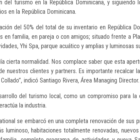
 del turismo en la República Dominicana, y siguiendo l
cios en la República Dominicana.
ación del 50% del total de su inventario en República Do
s en familia, en pareja o con amigos; situado frente a P
dades, Yhi Spa, parque acuático y amplias y luminosas su
día cierta normalidad. Nos complace saber que esta apert
e nuestros clientes y partners. Es importante recalcar l
 Collado”, indicó Santiago Rivera, Área Managing Director
esarrollo del turismo local, como un compromiso para l
ractúa la industria.
ational se embarcó en una completa renovación de sus 
ás luminoso, habitaciones totalmente renovadas, nuevo
familia, completo programa de actividades y nueva S