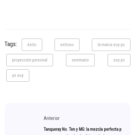
Tags:
éxito
exitoso
la marca soy yo
proyección personal
seminario
soy yo
yo soy
Anterior
Tanqueray No. Ten y MG: la mezcla perfecta p