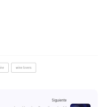
ine
wine lovers
Siguiente