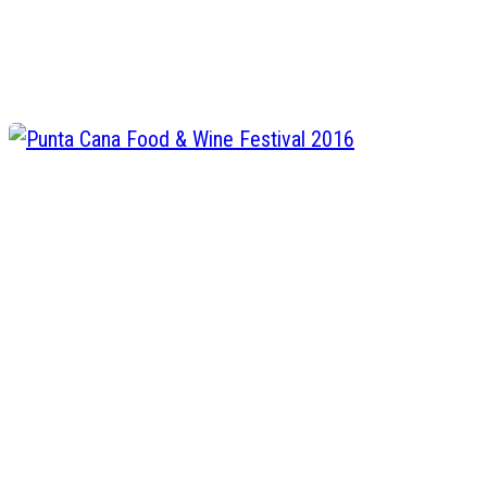
viajar a Alabama,
Juan de Dios Valentin
Jun 10, 2016
Punta Cana Food & Wine Festiv
2016