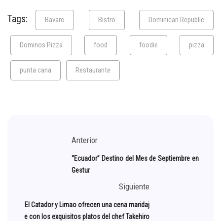
Tags:
Bavaro
Bistro
Dominican Republic
Dominos Pizza
food
foodie
pizza
punta cana
Restaurante
Anterior
“Ecuador” Destino del Mes de Septiembre en
Gestur
Siguiente
El Catador y Limao ofrecen una cena maridaj
e con los exquisitos platos del chef Takehiro