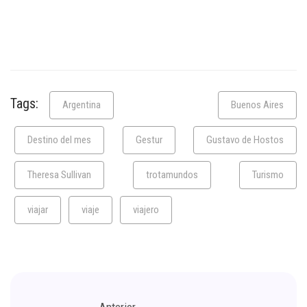
Tags:
Argentina
Buenos Aires
Destino del mes
Gestur
Gustavo de Hostos
Theresa Sullivan
trotamundos
Turismo
viajar
viaje
viajero
Anterior