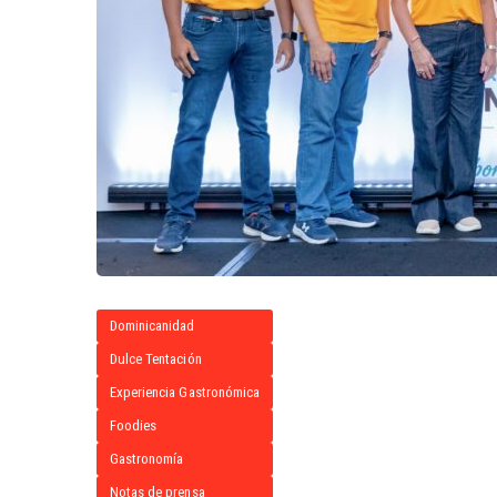
Dominicanidad
Dulce Tentación
Experiencia Gastronómica
Foodies
Gastronomía
Notas de prensa