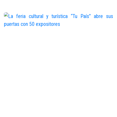
Juan de Dios Valentin
Jun 10, 2016
La feria cultural y turística
“Tu País” abre sus puertas
con 50 expositores
Juan de Dios Valentin
Jul 23, 2016