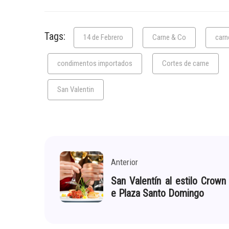
Tags:
14 de Febrero
Carne & Co
carn
condimentos importados
Cortes de carne
San Valentin
Anterior
San Valentín al estilo Crown
e Plaza Santo Domingo