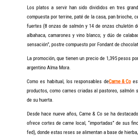
Los platos a servir han sido divididos en tres gran
compuesta por terrine, paté de la casa, pan brioche, c
fuertes (8 onzas de salmón y 14 de onzas chuletón de
albahaca, camarones y vino blanco; y dúo de calabac
sensación”, postre compuesto por Fondant de chocolate,
La promoción, que tienen un precio de 1,395 pesos por
argentino Alma Mora.
Como es habitual, los responsables de
Carne & Co
est
productos, como carnes criadas al pastoreo, salmón s
de su huerta.
Desde hace nueve años, Carne & Co se ha destacado p
ofrece cortes de carne local, “importadas” de sus fin
fed), donde estas reses se alimentan a base de hierba, 