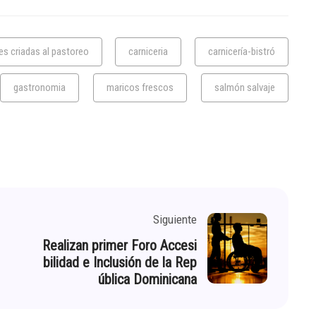
es criadas al pastoreo
carniceria
carnicería-bistró
gastronomia
maricos frescos
salmón salvaje
Siguiente
Realizan primer Foro Accesi
bilidad e Inclusión de la Rep
ública Dominicana