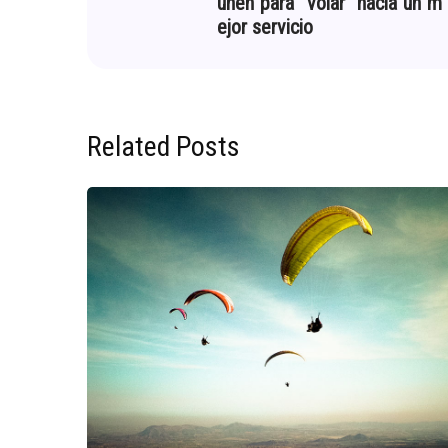
unen para “volar” hacia un m
ejor servicio
Related Posts