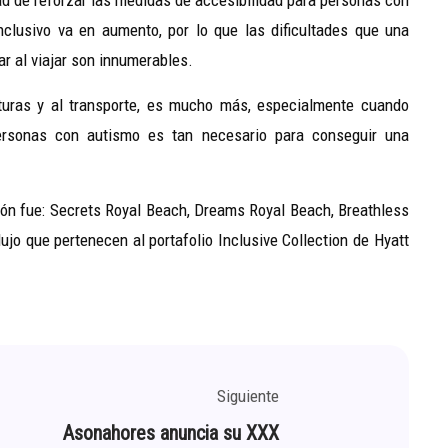
d de reforzar las medidas de accesibilidad para personas con
clusivo va en aumento, por lo que las dificultades que una
r al viajar son innumerables.
cturas y al transporte, es mucho más, especialmente cuando
ersonas con autismo es tan necesario para conseguir una
ión fue:
Secrets
Royal
Beach,
Dreams
Royal
Beach,
Breathless
ujo que pertenecen al portafolio Inclusive
Collection
de
Hyatt
Siguiente
Asonahores anuncia su XXX