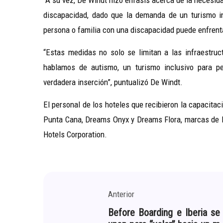
A su vez, De
Windt
hizo énfasis acerca de la necesida
discapacidad, dado que la demanda de un turismo in
persona o familia con una discapacidad puede enfrenta
“Estas medidas no solo se limitan a las infraestru
hablamos de autismo, un turismo inclusivo para p
verdadera inserción”, puntualizó De
Windt
.
El personal de los hoteles que recibieron la capacitac
Punta Cana,
Dreams
Onyx
y
Dreams
Flora,
marcas de l
Hotels
Corporation
.
Anterior
Before Boarding e Iberia se