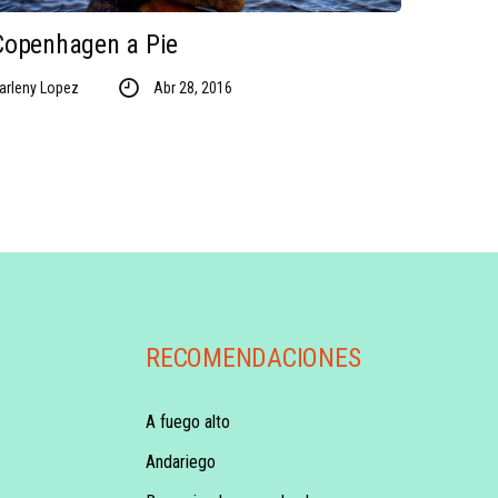
Copenhagen a Pie
arleny Lopez
Abr 28, 2016
RECOMENDACIONES
A fuego alto
Andariego