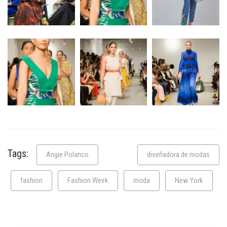
Tags:
Angie Polanco
diseñadora de modas
fashion
Fashion Week
moda
New York