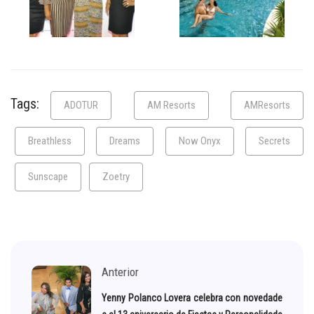
Tags:
ADOTUR
AM Resorts
AMResorts
Breathless
Dreams
Now Onyx
Secrets
Sunscape
Zoetry
Anterior
Yenny Polanco Lovera celebra con novedade