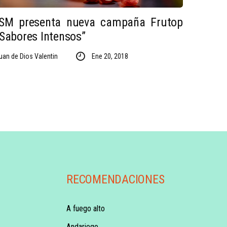
ISM presenta nueva campaña Frutop
“Sabores Intensos”
uan de Dios Valentin
Ene 20, 2018
RECOMENDACIONES
A fuego alto
Andariego