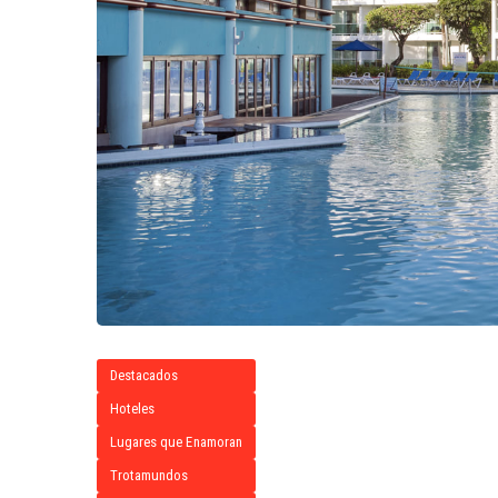
Destacados
Hoteles
Lugares que Enamoran
Trotamundos