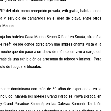
VIP del club, como recepción privada, wifi gratis, habitaciones
a y servicio de camareros en el área de playa, entre otros
a Marina.
aloja los hoteles Casa Marina Beach & Reef en Sosúa, ofreció a
he reef” desde donde apreciaron una impresionante vista a la
 noche que dio paso a un show de música en vivo a cargo del
ás de una exhibición de artesanía de tabaco y larimar. Para
lo de fuegos artificiales.
mente dominicana con más de 30 años de experiencia en la
o incluido. Maneja los hoteles Grand Paradise Playa Dorada, en
 y Grand Paradise Samaná, en las Galeras Samaná. También
us hoteles con servicios orientados a un público distinto que