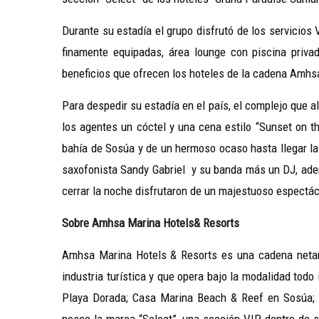
Durante su estadía el grupo disfrutó de los servicios 
finamente equipadas, área lounge con piscina privad
beneficios que ofrecen los hoteles de la cadena Amhs
Para despedir su estadía en el país, el complejo que 
los agentes un cóctel y una cena estilo “Sunset on t
bahía de Sosúa y de un hermoso ocaso hasta llegar la
saxofonista Sandy Gabriel y su banda más un DJ, adem
cerrar la noche disfrutaron de un majestuoso espectácu
Sobre Amhsa Marina Hotels& Resorts
Amhsa Marina Hotels & Resorts es una cadena neta
industria turística y que opera bajo la modalidad tod
Playa Dorada; Casa Marina Beach & Reef en Sosúa;
posee la marca “Select”, una sección VIP dentro de s